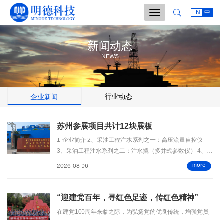

EN
中
切
换
导
航
新闻动态
NEWS
行业动态
企业新闻
苏州参展项目共计12块展板
1-企业简介 2、采油工程注水系列之一：高压流量自控仪
3、采油工程注水系列之二：注水撬（多井式参数仪） 4、采
油工程注水系列之三：科氏膜过滤器
more
2026-08-06

“迎建党百年，寻红色足迹，传红色精神”
在建党100周年来临之际，为弘扬党的优良传统，增强党员