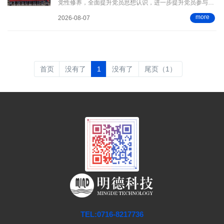
党性修养，全面提升党员思想认识，进一步提升党员参与公
司建设的积极性和责任感，中共荆州市明德科技有限公司党
more
2026-08-07

支部于2021年7月1日至4日举办“迎建党百年，寻红色足迹，
传红色精神”为主题的学习体验活动，组织公司全体党员同志
及积极分子赴江西井冈山参观学习。
首页
没有了
1
没有了
尾页（1）
TEL:0716-8217736